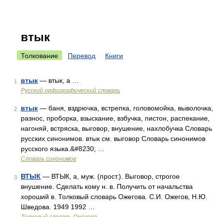
втык
Толкование
Перевод
Книги
втык
— втык, а …
1
Русский орфографический словарь
втык
— баня, вздрючка, встрепка, головомойка, выволочка,
2
разнос, проборка, взыскание, взбучка, пистон, распекание,
нагоняй, встряска, выговор, внушение, нахлобучка Словарь
русских синонимов. втык см. выговор Словарь синонимов
русского языка.&#8230; …
Словарь синонимов
ВТЫК
— ВТЫК, а, муж. (прост.). Выговор, строгое
3
внушение. Сделать кому н. в. Получить от начальства
хороший в. Толковый словарь Ожегова. С.И. Ожегов, Н.Ю.
Шведова. 1949 1992 …