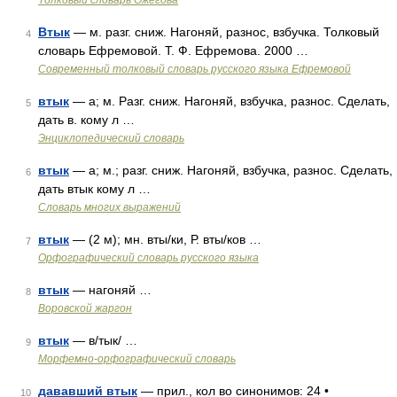
Толковый словарь Ожегова
Втык
— м. разг. сниж. Нагоняй, разнос, взбучка. Толковый
4
словарь Ефремовой. Т. Ф. Ефремова. 2000 …
Современный толковый словарь русского языка Ефремовой
втык
— а; м. Разг. сниж. Нагоняй, взбучка, разнос. Сделать,
5
дать в. кому л …
Энциклопедический словарь
втык
— а; м.; разг. сниж. Нагоняй, взбучка, разнос. Сделать,
6
дать втык кому л …
Словарь многих выражений
втык
— (2 м); мн. вты/ки, Р. вты/ков …
7
Орфографический словарь русского языка
втык
— нагоняй …
8
Воровской жаргон
втык
— в/тык/ …
9
Морфемно-орфографический словарь
дававший втык
— прил., кол во синонимов: 24 •
10